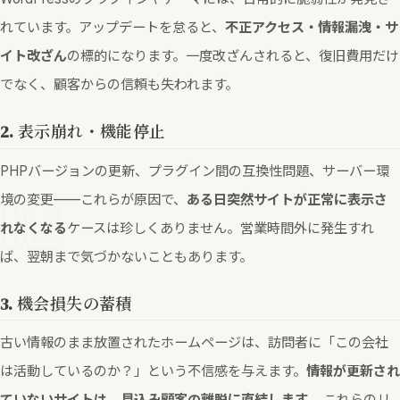
れています。アップデートを怠ると、
不正アクセス・情報漏洩・サ
イト改ざん
の標的になります。一度改ざんされると、復旧費用だけ
でなく、顧客からの信頼も失われます。
2. 表示崩れ・機能停止
PHPバージョンの更新、プラグイン間の互換性問題、サーバー環
02
境の変更——これらが原因で、
ある日突然サイトが正常に表示さ
れなくなる
ケースは珍しくありません。営業時間外に発生すれ
ば、翌朝まで気づかないこともあります。
3. 機会損失の蓄積
古い情報のまま放置されたホームページは、訪問者に「この会社
は活動しているのか？」という不信感を与えます。
情報が更新され
ていないサイトは、見込み顧客の離脱に直結します。
これらのリ