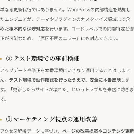
単なる更新代行ではありません。WordPressの内部構造を熟知し
たエンジニアが、テーマやプラグインのカスタマイズ領域まで含
めた
根本的な保守対応
を行います。コードレベルでの問題特定と修
正が可能なため、「原因不明のエラー」にも対応できます。
② テスト環境での事前検証
アップデートや修正を本番環境にいきなり適用することはしませ
ん。
テスト環境で動作確認を行ったうえで、安全に本番反映
しま
す。「更新したらサイトが壊れた」というトラブルを未然に防ぎま
す。
04
③ マーケティング視点の運用改善
アクセス解析データに基づき、
ページの改善提案やコンテンツ更新