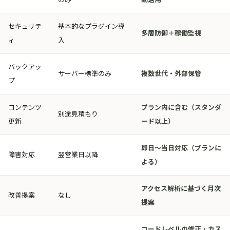
セキュリテ
基本的なプラグイン導
多層防御＋稼働監視
ィ
入
バックアッ
サーバー標準のみ
複数世代・外部保管
プ
コンテンツ
プラン内に含む（スタンダ
別途見積もり
更新
ード以上）
即日〜当日対応（プランに
障害対応
翌営業日以降
よる）
アクセス解析に基づく月次
改善提案
なし
提案
コードレベルの修正・カス