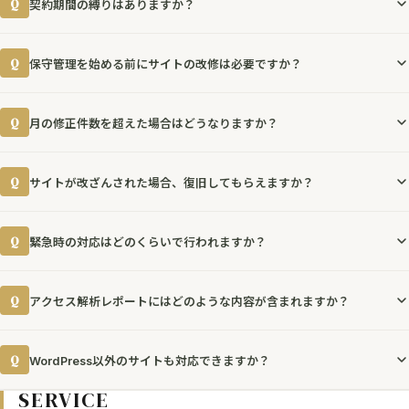
Q
契約期間の縛りはありますか？
WordPressで構築されたサイトであれば、制作会社を問わず保守管理を
お引き受けできます。まずは現状のサイト診断を行い、対応範囲をご説明
最低契約期間は3ヶ月です。
いたします。HTML/CSSで構築された静的サイトやShopifyなどのASPサ
Q
保守管理を始める前にサイトの改修は必要ですか？
初期設定やセキュリティ強化の効果を実感していただくために、この期間
ービスについてもご相談ください。
を設定しています。3ヶ月以降は1ヶ月単位で継続・解約が可能です。
サイトの状態によります。
Q
月の修正件数を超えた場合はどうなりますか？
無料診断の結果、重大な脆弱性や構造的な問題が見つかった場合は、保
守管理の開始前に改修をご提案することがあります。改修費用は別途お見
プランに含まれる件数を超えた場合は、1件あたり5,500円（税込）〜で
積もりいたします。軽微な問題であれば、保守管理の中で順次対応してい
Q
サイトが改ざんされた場合、復旧してもらえますか？
追加対応いたします。
くことも可能です。
事前にお見積もりをご提示しますので、予期しない費用が発生することは
はい、バックアップからの復旧、マルウェアの除去、再発防止策の実施
ありません。大量の修正が見込まれる場合は、上位プランへの変更もご
Q
緊急時の対応はどのくらいで行われますか？
まで対応いたします。
検討ください。
保守管理プランにご加入いただいている場合は、追加費用なしで対応し
プレミアムプランでは営業日であれば即日対応を基本としています。
ます。保守管理未加入の場合は、別途お見積もりとなります。
Q
アクセス解析レポートにはどのような内容が含まれますか？
スタンダードプランでは翌営業日以内、ライトプランでは2営業日以内の
対応となります。サイトの完全停止など重大な障害の場合は、プランを問
月間のアクセス数、ユーザー数、ページ別の閲覧数、流入経路、コンバー
わず可能な限り迅速に対応します。
Q
WordPress以外のサイトも対応できますか？
ジョン数の推移をまとめたレポートをご提出します。
スタンダードプラン以上では数値に基づいた改善提案も併せてご提供し
SERVICE
HTML/CSSで構築された静的サイトや、Shopify・MakeShopなどのASP
ます。Google Analytics（GA4）の初期設定がまだの場合は、オプショ